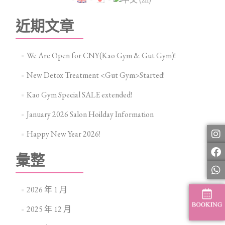
近期文章
We Are Open for CNY(Kao Gym & Gut Gym)!
New Detox Treatment <Gut Gym>Started!
Kao Gym Special SALE extended!
January 2026 Salon Hoilday Information
Happy New Year 2026!
彙整
2026 年 1 月
2025 年 12 月