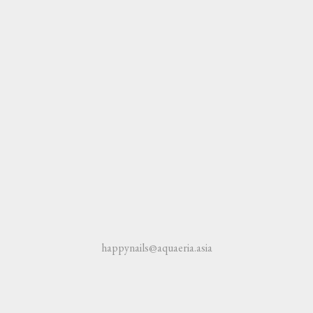
happynails@aquaeria.asia