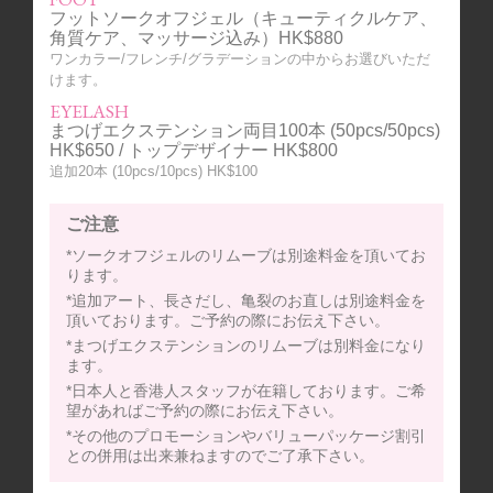
フットソークオフジェル（キューティクルケア、
角質ケア、マッサージ込み）HK$880
ワンカラー/フレンチ/グラデーションの中からお選びいただ
けます。
EYELASH
まつげエクステンション両目100本 (50pcs/50pcs)
HK$650 / トップデザイナー HK$800
追加20本 (10pcs/10pcs) HK$100
ご注意
*ソークオフジェルのリムーブは別途料金を頂いてお
ります。
*追加アート、長さだし、亀裂のお直しは別途料金を
頂いております。ご予約の際にお伝え下さい。
*まつげエクステンションのリムーブは別料金になり
ます。
*日本人と香港人スタッフが在籍しております。ご希
望があればご予約の際にお伝え下さい。
*その他のプロモーションやバリューパッケージ割引
との併用は出来兼ねますのでご了承下さい。