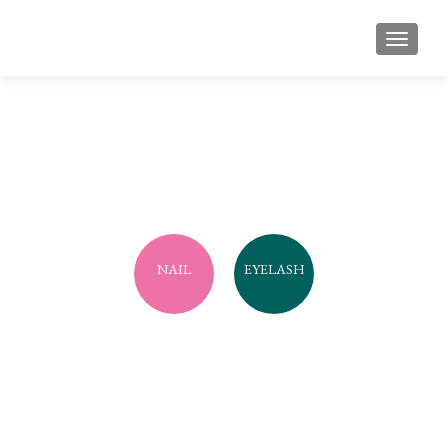
ナビゲ
NAIL
EYELASH