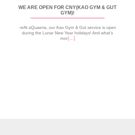
WE ARE OPEN FOR CNY(KAO GYM & GUT
GYM)!
📣At aQuaeria, our Kao Gym & Gut service is open
during the Lunar New Year holidays! And what’s
[…]
mor