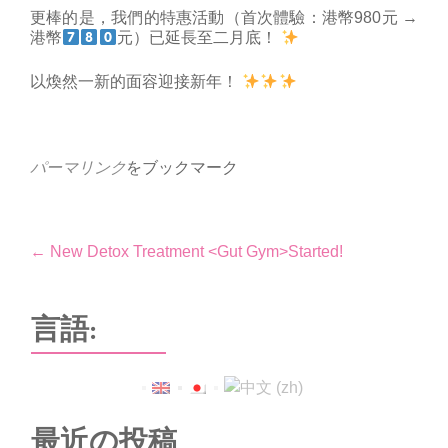
更棒的是，我們的特惠活動（首次體驗：港幣980元 →
港幣
元）已延長至二月底！
以煥然一新的面容迎接新年！
パーマリンク
をブックマーク
投
←
New Detox Treatment <Gut Gym>Started!
稿
ナ
言語:
ビ
ゲ
ー
最近の投稿