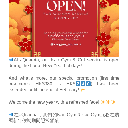
At aQuaeria, our Kao Gym & Gut service is open
during the Lunar New Year holidays!
And what’s more, our special promotion (first time
treatments: HK$980 → HK$
) has been
extended until the end of February!
Welcome the new year with a refreshed face!
在aQuaeria，我們的Kao Gym & Gut Gym服務在農
曆新年假期期間照常營業！