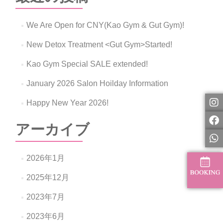
シ
ョ
We Are Open for CNY(Kao Gym & Gut Gym)!
ン
New Detox Treatment <Gut Gym>Started!
Kao Gym Special SALE extended!
January 2026 Salon Hoilday Information
Happy New Year 2026!
アーカイブ
2026年1月
2025年12月
2023年7月
2023年6月